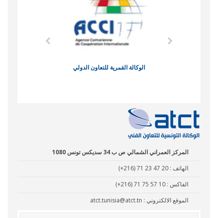
وند الاقتصادي
الوكالة القمرية للتعاون الدولي
نادي البصر
المركز العمراني الشمالي ص ب 34 سديكس تونس 1080
الهاتف :
(+216) 71 23 47 20
الفاكس :
(+216) 71 75 57 10
الموقع الالكتروني :
atct.tunisia@atct.tn