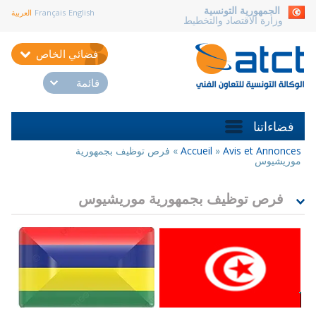
aller au contenu
الجمهورية التونسية
English
Français
العربية
وزارة الاقتصاد والتخطيط
فضائي الخاص
قائمة
فضاءاتنا
Avis et Annonces
»
Accueil
»
فرص توظيف بجمهورية
أنت
موريشيوس
هنا
فرص توظيف بجمهورية موريشيوس