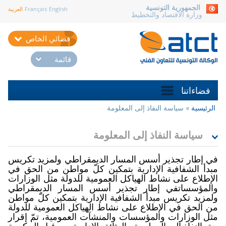
aller au contenu
الجمهورية التونسية
English
Français
العربية
وزارة الاقتصاد والتخطيط
فضائي الخاص
قائمة
فضاءاتنا
الرئيسية
»
سياسة النفاذ إلى المعلومة
أنت
هنا
سياسة النفاذ إلى المعلومة
في إطار تجذير أسس المسار الديمقراطي ولمزيد تكريس
مبدأ الشفافية الإدارية بتمكين كلّ مواطن من الحق في
الإطلاع على نشاط الهياكل العمومية للدولة مثل الوزارات
والمؤسساتفي إطار تجذير أسس المسار الديمقراطي
ولمزيد تكريس مبدأ الشفافية الإدارية بتمكين كلّ مواطن
من الحق في الإطلاع على نشاط الهياكل العمومية للدولة
مثل الوزارات والمؤسسات والمنشآت العمومية، تمّ إقرار