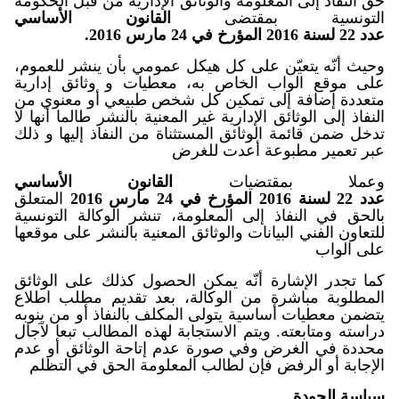
حق النفاذ إلى المعلومة والوثائق الإدارية من قبل الحكومة
التونسية بمقتضى
القانون الأساسي
عدد 22 لسنة 2016 المؤرخ في 24 مارس 2016.
وحيث أنّه يتعيّن على كل هيكل عمومي بأن ينشر للعموم،
على موقع الواب الخاص به، معطيات و وثائق إدارية
متعددة إضافة إلى تمكين كل شخص طبيعي أو معنوي من
النفاذ إلى الوثائق الإدارية غير المعنية بالنشر طالما أنها لا
تدخل ضمن قائمة الوثائق المستثناة من النفاذ إليها و ذلك
عبر تعمير مطبوعة أعدت للغرض
وعملا بمقتضيات
القانون الأساسي
عدد 22 لسنة 2016 المؤرخ في 24 مارس 2016
المتعلق
بالحق في النفاذ إلى المعلومة، تنشر الوكالة التونسية
للتعاون الفني البيانات والوثائق المعنية بالنشر على موقعها
على الواب
كما تجدر الإشارة أنّه يمكن الحصول كذلك على الوثائق
المطلوبة مباشرة من الوكالة، بعد تقديم مطلب اطلاع
يتضمن معطيات أساسية يتولى المكلف بالنفاذ أو من ينوبه
دراسته ومتابعته. ويتم الاستجابة لهذه المطالب تبعا لآجال
محددة في الغرض وفي صورة عدم إتاحة الوثائق أو عدم
الإجابة أو الرفض فإن لطالب المعلومة الحق في التظلم
سياسة الجودة