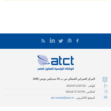
المركز العمراني الشمالي ص ب 34 سديكس تونس 1080
الهاتف : 0021671234720
الفاكس :0021671710755
الموقع الالكتروني :
atct.tunisia@atct.tn