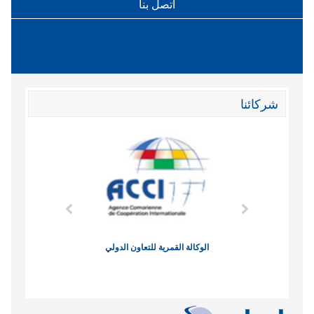
اتصل بنا
شركائنا
وند الاقتصادي
الوكالة القمرية للتعاون الدولي
نادي البصر