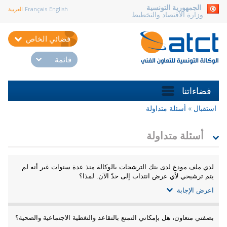
aller au contenu
الجمهورية التونسية
English
Français
العربية
وزارة الاقتصاد والتخطيط
فضائي الخاص
قائمة
فضاءاتنا
استقبال
»
أسئلة متداولة
أنت
هنا
أسئلة متداولة
لدي ملف مودع لدى بنك الترشحات بالوكالة منذ عدة سنوات غير أنه لم
يتم ترشيحي لأي عرض انتداب إلى حدّ الآن. لمذا؟
اعرض الإجابة
بصفتي متعاون، هل بإمكاني التمتع بالتقاعد والتغطية الاجتماعية والصحية؟