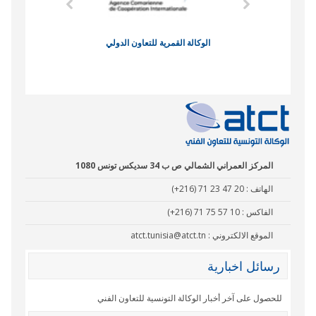
الوكالة القمرية للتعاون الدولي
نادي البصر
المركز العمراني الشمالي ص ب 34 سديكس تونس 1080
الهاتف :
(+216) 71 23 47 20
الفاكس :
(+216) 71 75 57 10
الموقع الالكتروني :
atct.tunisia@atct.tn
رسائل اخبارية
للحصول على آخر أخبار الوكالة التونسية للتعاون الفني