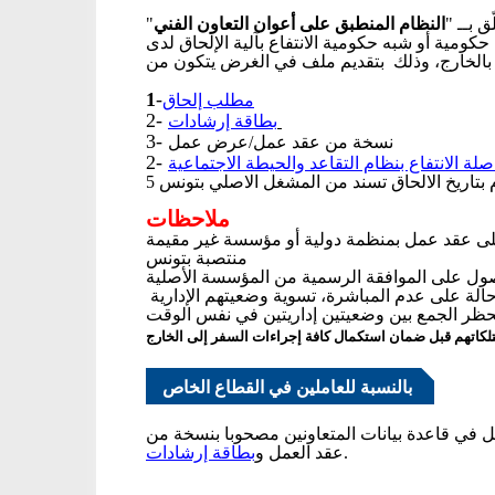
"
النظام المنطبق على أعوان التعاون الفني
لّق بــ
كومية أو شبه حكومية الانتفاع بآلية الإلحاق لدى
1
-
مطلب إلحاق
2-
بطاقة إرشادات
3-
نسخة من عقد عمل/عرض عمل
2-
لة الانتفاع بنظام التقاعد والحيطة الاجتماعية
5 بتاريخ الالحاق تسند من المشغل الاصلي بتونس
ملاحظات
ل على عقد عمل بمنظمة دولية أو مؤسسة غير مقيمة
منتصبة بتونس
الة على عدم المباشرة، تسوية وضعيتهم الإدارية
 يحظر الجمع بين وضعيتين إداريتين في نفس الوقت
لكاتهم قبل ضمان استكمال كافة إجراءات السفر إلى الخارج
بالنسبة للعاملين في القطاع الخاص
" في قاعدة بيانات المتعاونين مصحوبا بنسخة من
بطاقة إرشادات
عقد العمل و
.