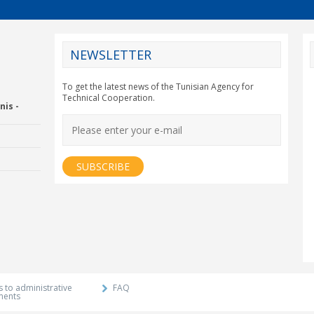
NEWSLETTER
CY2012EU
To get the latest news of the Tunisian Agency for
Technical Cooperation.
nis -
Economic Drummon
xtension and
Agency
 to administrative
FAQ
ments