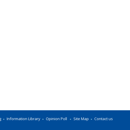
g
Information Library
Opinion Poll
Site Map
Contact us