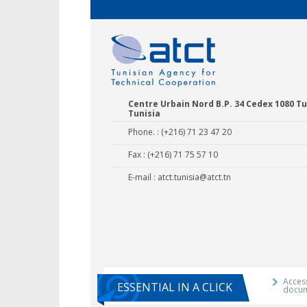
Centre Urbain Nord B.P. 34 Cedex 1080 Tu
Tunisia
Phone. : (+216) 71 23 47 20
Fax : (+216) 71 75 57 10
E-mail :
atct.tunisia@atct.tn
Agricultural E
Training 
Access
ESSENTIAL IN A CLICK
docu