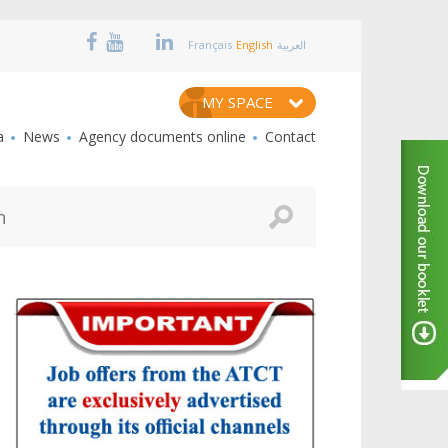
Français
English
العربية
MY SPACE
a
News
Agency documents online
Contact