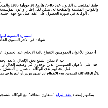
طبقا لمقتضيات القانون
عدد 85-75 بتاريخ 20 جويلية 1985
والمتع "
والقوانين المتممة والمنقحة له، يمكن لكل إطار أو عون بمؤسسة ح
الوكالة في صورة الحصول على عقد عمل مع جهة أجنبية بالخارج، وذلك بتقديم ملف في الغرض يتكون من :
استمارة التسوية لمواص
شهادة في الاجر السنوي الخام 
يمكن للأعوان العموميين الانتفاع بآلية الإلحاق عند الحصو
-
أ
-
ب‌
لا يمكن التمتع بحق الإلحاق إلا بعد الحصول على الموافقة الرسمية من المؤسسة الأصلية
على الأعوان العموميين الذين يوجدون في وضعية إلحاق أو إح
-
‌ت‌
قبل إلحاقهم لدى الوكالة باعتبار أن المشرّع
تذكّر الوكالة كافة المنتدبين
بعدم
الانقطاع عن عملهم بتونس أو التفريط في ممت
يمكنهم إمضاء
عقد التزام
متعاون متعاقد" مع الوكالة للتسجيل