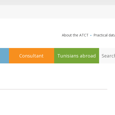
aller au contenu
About the ATCT
Practical dat
S
Consultant
Tunisians abroad
e
a
r
c
h