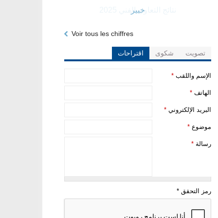
خبير
Voir tous les chiffres
تصويت
شكوى
اقتراحات
‏الإسم واللقب ‏
*
‏الهاتف ‏
*
‏البريد الإلكتروني ‏
*
‏موضوع ‏
*
‏رسالة ‏
*