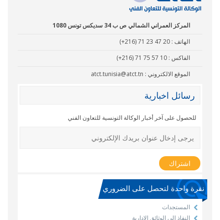
المركز العمراني الشمالي ص ب 34 سديكس تونس 1080
الهاتف :
(+216) 71 23 47 20
الفاكس :
(+216) 71 75 57 10
الموقع الالكتروني :
atct.tunisia@atct.tn
رسائل اخبارية
للحصول على آخر أخبار الوكالة التونسية للتعاون الفني
نقرة واحدة لتحصل على الضروري
المستجدات
النفاذ إلى الوثائق الإدارية