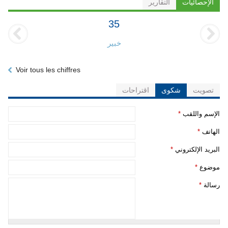
الإحصائيات
التقارير
35
خبير
Voir tous les chiffres
تصويت
شكوى
اقتراحات
‏الإسم واللقب ‏
*
‏الهاتف ‏
*
‏البريد الإلكتروني ‏
*
‏موضوع ‏
*
‏رسالة ‏
*