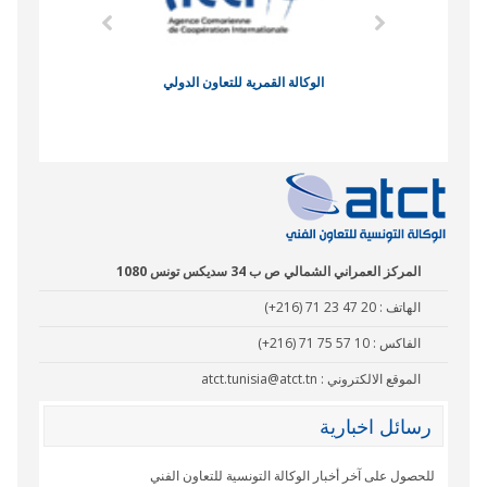
وند الاقتصادي
الوكالة القمرية للتعاون الدولي
نادي البصر
المركز العمراني الشمالي ص ب 34 سديكس تونس 1080
الهاتف :
(+216) 71 23 47 20
الفاكس :
(+216) 71 75 57 10
الموقع الالكتروني :
atct.tunisia@atct.tn
رسائل اخبارية
للحصول على آخر أخبار الوكالة التونسية للتعاون الفني