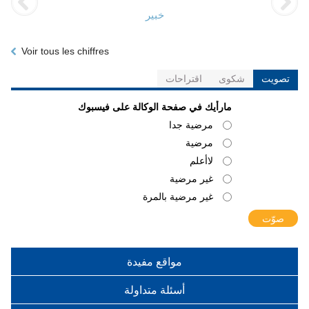
خبير
Voir tous les chiffres
تصويت
شكوى
اقتراحات
مارأيك في صفحة الوكالة على فيسبوك
‏الخيارات
‏مرضية جدا ‏
‏مرضية ‏
‏لاأعلم ‏
‏غير مرضية ‏
‏غير مرضية بالمرة ‏
مواقع مفيدة
أسئلة متداولة