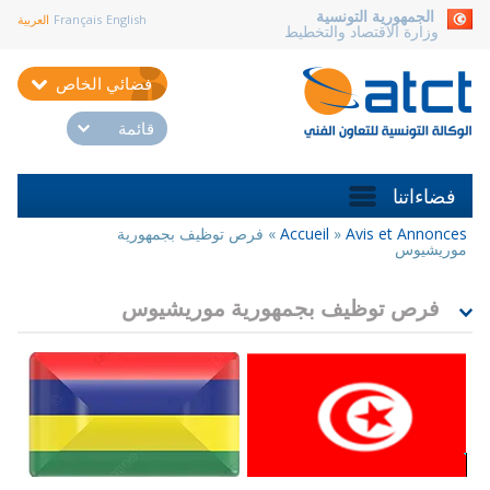
aller au contenu
الجمهورية التونسية
English
Français
العربية
وزارة الاقتصاد والتخطيط
فضائي الخاص
قائمة
فضاءاتنا
Avis et Annonces
»
Accueil
»
فرص توظيف بجمهورية
أنت
موريشيوس
هنا
فرص توظيف بجمهورية موريشيوس