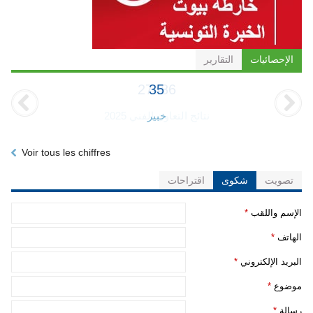
الإحصائيات
التقارير
35
خبير
Voir tous les chiffres
تصويت
شكوى
اقتراحات
‏الإسم واللقب ‏
*
‏الهاتف ‏
*
‏البريد الإلكتروني ‏
*
‏موضوع ‏
*
‏رسالة ‏
*