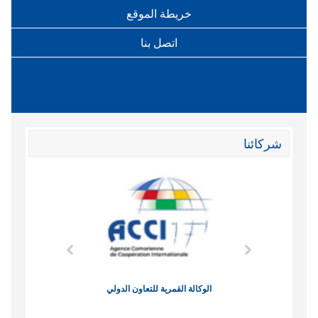
خريطة الموقع
اتصل بنا
شركائنا
وند الاقتصادي
الوكالة القمرية للتعاون الدولي
نادي البصر