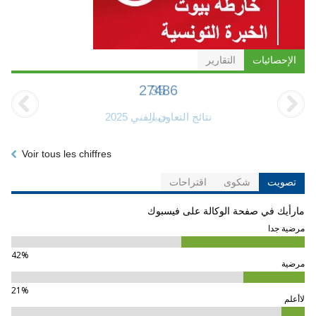
الإحصائيات
التقارير
35
خبير
Voir tous les chiffres
تصويت
شكوى
اقتراحات
مارأيك في صفحة الوكالة على فيسبوك
مرضية جدا
42%
مرضية
21%
لاأعلم