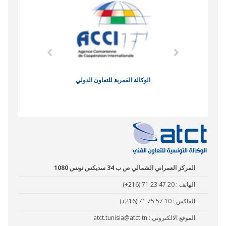
وند الاقتصادي
الوكالة القمرية للتعاون الدولي
نادي البصر
المركز العمراني الشمالي ص ب 34 سديكس تونس 1080
الهاتف :
(+216) 71 23 47 20
الفاكس :
(+216) 71 75 57 10
الموقع الالكتروني :
atct.tunisia@atct.tn