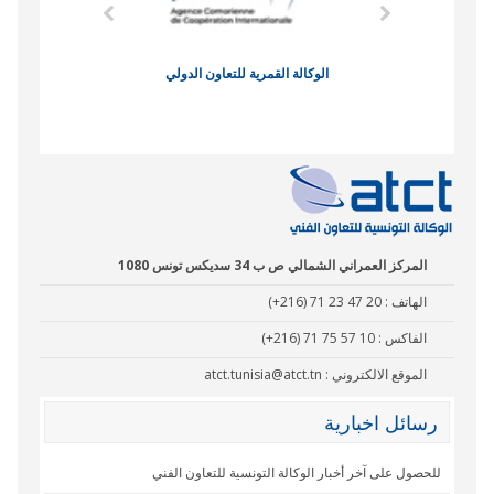
وند الاقتصادي
الوكالة القمرية للتعاون الدولي
نادي البصر
المركز العمراني الشمالي ص ب 34 سديكس تونس 1080
الهاتف :
(+216) 71 23 47 20
الفاكس :
(+216) 71 75 57 10
الموقع الالكتروني :
atct.tunisia@atct.tn
رسائل اخبارية
للحصول على آخر أخبار الوكالة التونسية للتعاون الفني