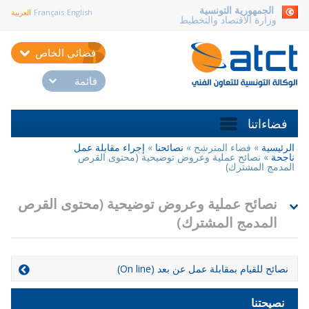
aller au contenu
الجمهورية التونسية
English
Français
العربية
وزارة الاقتصاد والتخطيط
فضائي الخاص
قائمة
فضاءاتنا
الرئيسية
»
فضاء المترشح
»
نصائحنا
»
إجراء مقابلة عمل
أنت
ناجحة
»
نصائح عملية وعروض توضيحية (محتوى القرص
هنا
المدمج المشترك)
نصائح عملية وعروض توضيحية (محتوى القرص
المدمج المشترك)
نصائح للقيام بمقابلة عمل عن بعد (On line)
نصيحتنا