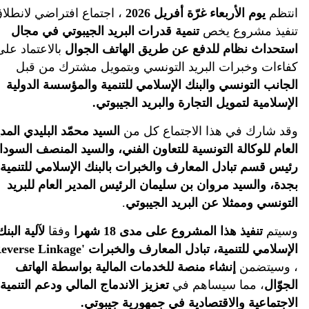
نتظم
يوم الأربعاء غرّة أفريل 2026
، اجتماع افتراضي لانطلاق
نفيذ مشروع يخص
تنمية قدرات البريد الجيبوتي في مجال
ستحداث نظام للدفع عن طريق الهاتف الجوال
بالاعتماد على
فاءات وخبرات البريد التونسي وبتمويل مشترك من قبل
لجانب التونسي والبنك الإسلامي للتنمية والمؤسسة الدولية
لإسلامية لتمويل التجارة والبريد الجيبوتي.
قد شارك في هذا الاجتماع كل من
السيد محمّد البليدي المدير
لعام للوكالة التونسية للتعاون الفني، والسيد المنصف السوداني
ئيس قسم تبادل المعارف والخبرات بالبنك الإسلامي للتنمية
جدة، والسيد مروان بن سليمان الرئيس المدير العام للبريد
لتونسي وممثلا عن البريد الجيبوتي
.
سيتم
تنفيذ هذا المشروع على مدى
18 شهرا
وفقا
لآلية البنك
لإسلامي للتنمية، تبادل المعارف والخبرات '
Reverse Linkage
'
 وسيتضمن
إنشاء منصة للخدمات المالية بواسطة الهاتف
لجوّال
، مما سيساهم في
تعزيز الاندماج المالي ودعم التنمية
لاجتماعية والاقتصادية في جمهورية جيبوتي.