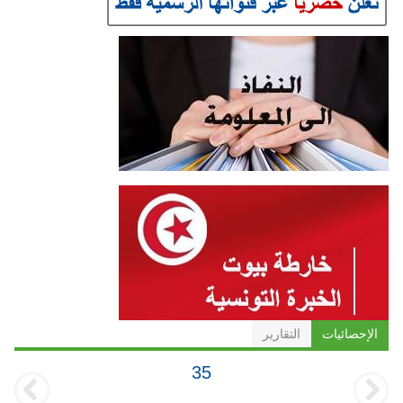
الإحصائيات
التقارير
35