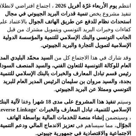
نتظم
يوم الأربعاء غرّة أفريل 2026
، اجتماع افتراضي لانطلاق
نفيذ مشروع يخص
تنمية قدرات البريد الجيبوتي في مجال
ستحداث نظام للدفع عن طريق الهاتف الجوال
بالاعتماد على
فاءات وخبرات البريد التونسي وبتمويل مشترك من قبل
لجانب التونسي والبنك الإسلامي للتنمية والمؤسسة الدولية
لإسلامية لتمويل التجارة والبريد الجيبوتي.
قد شارك في هذا الاجتماع كل من
السيد محمّد البليدي المدير
لعام للوكالة التونسية للتعاون الفني، والسيد المنصف السوداني
ئيس قسم تبادل المعارف والخبرات بالبنك الإسلامي للتنمية
جدة، والسيد مروان بن سليمان الرئيس المدير العام للبريد
لتونسي وممثلا عن البريد الجيبوتي
.
سيتم
تنفيذ هذا المشروع على مدى
18 شهرا
وفقا
لآلية البنك
لإسلامي للتنمية، تبادل المعارف والخبرات '
Reverse Linkage
'
 وسيتضمن
إنشاء منصة للخدمات المالية بواسطة الهاتف
لجوّال
، مما سيساهم في
تعزيز الاندماج المالي ودعم التنمية
لاجتماعية والاقتصادية في جمهورية جيبوتي.