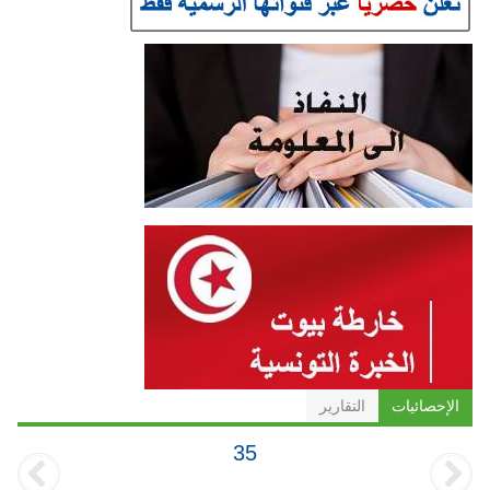
الإحصائيات
التقارير
35