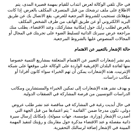
في حال تلقي الوكالة لعرض انتداب للقيام بمهمة قصيرة المدى، يتم
الاطلاع على ملف ترشحك من قبل المتصرف المكلف بالعرض. إذا كانت
مؤهلاتك تستجيب للشروط المرجعية للعرض، يقع الاتصال بك عن طريق
البريد الالكتروني أو عن طريق الهاتف من طرف الشخص المكلف
بالعرض لطلب رأيك حول إمكانية مشاركتك، وعند الاقتضاء، يطلب منك
مراجعة عرض سيرتك الذاتية لتسليط الضوء على تجربتك في المجال أو
المجالات المنصوص عليها بالشروط المرجعية.
حالة الإشعار بالتعبير عن الاهتمام
يتم نشر إشعارات التعبير عن الاهتمام المتعلقة بمشاريع التنمية خصوصا
منها لفائدة البلدان الإفريقية الواردة على الوكالة على موقعها على شبكة
الإنترنيت. هذه الإشعارات يمكن أن تهم الخبراء سواء كانون أفرادا أو
مكاتب دراسات.
و يهدف نشر هذه الإشعارات إلى تمكين الخبراء والمستشارين ومكاتب
الدراسات التونسيين من فرصة المشاركة في الصفقات الدولية.
في حال أبديت رغبة في المشاركة في مناقصة عند نشر طلب عروض
دولي، تكون مدرجا ضمن "القائمة " يتم اعتمادها من قبل الجهة التي
أصدرت الإشعار (وزارة، مؤسسة، جهات ممولة)، بإمكانك إرسال سيرة
ذاتية مفصلة و عند الاقتضاء مذكرة حول مقاربتك و رؤيتك لتنفيذ المهمة
المبينة في الإشعار إضافة لرسالتك التحفيزية.