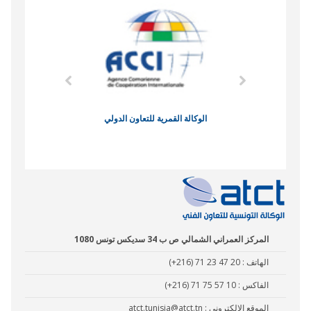
وند الاقتصادي
الوكالة القمرية للتعاون الدولي
نادي البصر
المركز العمراني الشمالي ص ب 34 سديكس تونس 1080
الهاتف :
(+216) 71 23 47 20
الفاكس :
(+216) 71 75 57 10
الموقع الالكتروني :
atct.tunisia@atct.tn