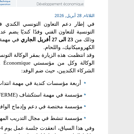
الثلاثاء, 28 أبريل, 2026
في إطار دعم التعاون التونسي الكندي في
التونسية للتعاون الفني وفدًا كنديًا يضم
وذلك من
23 الى 27 أفريل الجاري
في مهمة ا
الكهروميكانيك، واللحام.
الوكالة وكل من مؤسستي
Drummond Économique وy
الشركاء الكنديين، حيث ضم الوفد:
أربعة مؤسسات كندية في مهمة انتدا
مؤسسة في مهمة استكشاف (FERME)،
مؤسسة مختصة في دعم وإدماج الوافدين إلى كند
مؤسسة تنشط في مجال التدريب المه