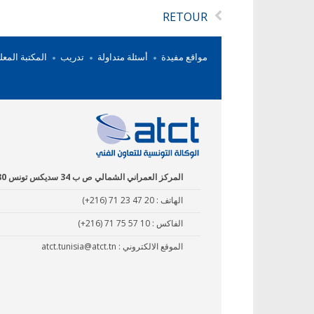
RETOUR
مواقع مفيدة
أسئلة متداولة
تدريب
المكتبة المعل
المركز العمراني الشمالي ص ب 34 سديكس تونس 1080
الهاتف :
(+216) 71 23 47 20
الفاكس :
(+216) 71 75 57 10
الموقع الالكتروني :
atct.tunisia@atct.tn