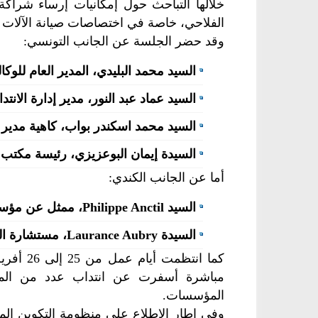
خلالها التباحث حول إمكانيات إرساء شراك
الفلاحي، خاصة في اختصاصات صيانة الآلات ال
وقد حضر الجلسة عن الجانب التونسي:
السيد محمد البليدي، المدير العام للوكا
السيد عماد عبد النور، مدير إدارة الانتد
السيد محمد اسكندر بواب، كاهية مدير ب
السيدة إيمان البوعزيزي، رئيسة مكتب 
أما عن الجانب الكندي:
السيد Philippe Anctil، ممثل عن مؤسسة FERME،
السيدة Laurance Aubry، مستشارة التنقل الخارجي والمشاريع الخاصة بمؤسسة SDED.
مباشرة أسفرت عن انتداب عدد من المت
المؤسسات.
وفي إطار الاطلاع على منظومة التكوين المه