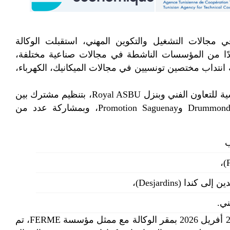
 مجالات التشغيل والتكوين المهني، استقبلت الوكالة
 عددًا من المؤسسات الناشطة في مجالات صناعية مختلفة،
نتداب مختصين تونسيين في مجالات الميكانيك، الكهرباء،
وقد انتظمت هذه الزيارة بمقر الوكالة التونسية للتعاون الفني وبنزل Royal ASBU، بتنظيم مشترك بين
Promotion Saguena
، وبمشاركة عدد من
ب
ا (Desjardins)،
ني.
وفي هذا السياق، انعقدت جلسة عمل يوم 24 أفريل 2026 بمقر الوكالة مع ممثل مؤسسة FERME، تم