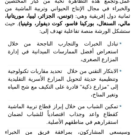
عمل.
وتجمع هذه التظاهرة نخبة من كبار المختصين
والخبراء في مجال الإنتاج الحيواني وتربية الماشية من
ثمانية دول إفريقية وهي:
(تونس، الجزائر، ليبيا، موريتانيا،
مالي، السنغال، بوركينا فاسو، كوت ديفوار، وغينيا)
. حيث
ستشكل الورشة منصة تفاعلية تهدف إلى:
تبادل الخبرات والتجارب الناجحة من خلال
استعراض أفضل الممارسات الميدانية في إدارة
المزارع الصغرى،
الابتكار التقني من خلال تحديد مقاربات تكنولوجية
وتنظيمية حديثة لتحويل المزارع الأسرية التقليدية
إلى "مزارع ذكية" قادرة على التكيف مع شح المياه
وتغير المناخ،
تمكين الشباب من خلال إبراز قطاع تربية الماشية
كقطاع واعد وجذاب اقتصادياً للشباب لضمان
استقرارهم في مناطقهم الأصلية.
وسيسعى المشاركون، بمرافقة فريق من الخبراء