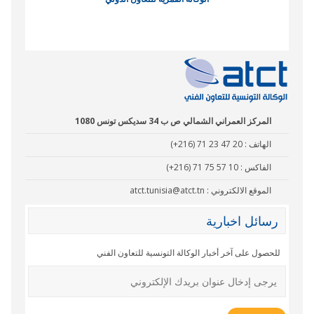
نادي البصر
المركز العمراني الشمالي ص ب 34 سديكس تونس 1080
الهاتف :
(+216) 71 23 47 20
الفاكس :
(+216) 71 75 57 10
الموقع الالكتروني :
atct.tunisia@atct.tn
رسائل اخبارية
للحصول على آخر أخبار الوكالة التونسية للتعاون الفني