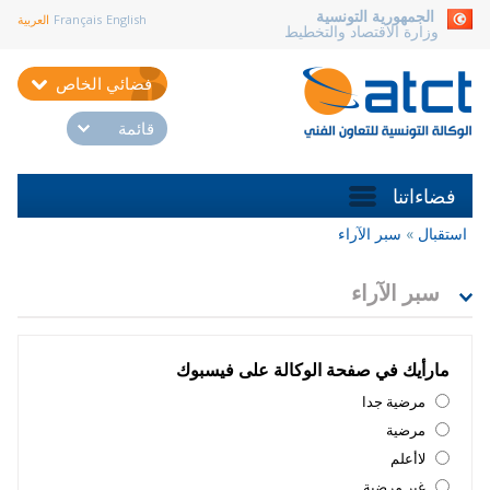
aller au contenu
الجمهورية التونسية
English
Français
العربية
وزارة الاقتصاد والتخطيط
فضائي الخاص
قائمة
فضاءاتنا
استقبال
»
سبر الآراء
أنت
هنا
سبر الآراء
مارأيك في صفحة الوكالة على فيسبوك
‏مرضية جدا ‏
ا
‏مرضية ‏
ل
خ
‏لاأعلم ‏
ي
ا
‏غير مرضية ‏