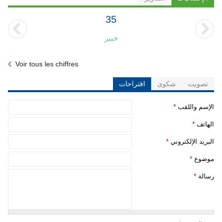
35
خبير
Voir tous les chiffres
تصويت
شكوى
اقتراحات
‏الإسم واللقب ‏
*
‏الهاتف ‏
*
‏البريد الإلكتروني ‏
*
‏موضوع ‏
*
‏رسالة ‏
*