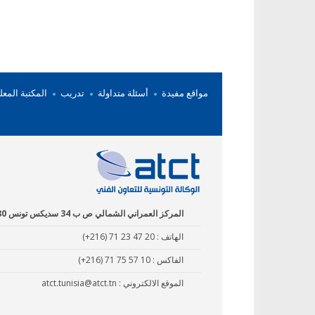
مواقع مفيدة
أسئلة متداولة
تدريب
المكتبة المعل
المركز العمراني الشمالي ص ب 34 سديكس تونس 1080
الهاتف :
(+216) 71 23 47 20
الفاكس :
(+216) 71 75 57 10
الموقع الالكتروني :
atct.tunisia@atct.tn