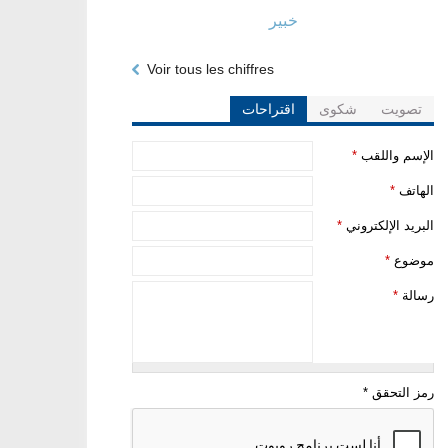
خبير
Voir tous les chiffres
تصويت
شكوى
اقتراحات
‏الإسم واللقب ‏
*
‏الهاتف ‏
*
‏البريد الإلكتروني ‏
*
‏موضوع ‏
*
‏رسالة ‏
*