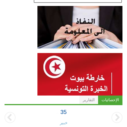
الإحصائيات
التقارير
35
خبير