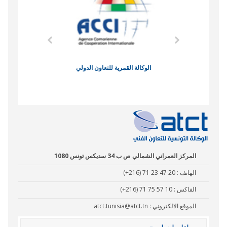
وند الاقتصادي
الوكالة القمرية للتعاون الدولي
نادي البصر
المركز العمراني الشمالي ص ب 34 سديكس تونس 1080
الهاتف :
(+216) 71 23 47 20
الفاكس :
(+216) 71 75 57 10
الموقع الالكتروني :
atct.tunisia@atct.tn