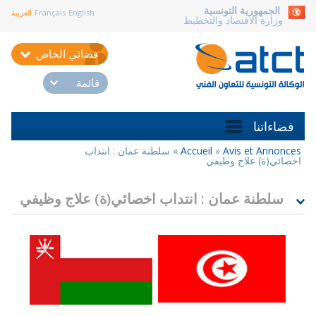
aller au contenu
الجمهورية التونسية
English
Français
العربية
وزارة الاقتصاد والتخطيط
فضائي الخاص
قائمة
فضاءاتنا
Avis et Annonces
»
Accueil
»
سلطنة عمان : انتداب
أنت
اخصائي(ة) علاج وظيفي
هنا
سلطنة عمان : انتداب اخصائي(ة) علاج وظيفي