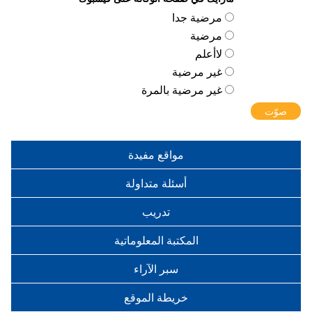
‏الخيارات
‏مرضية جدا ‏
‏مرضية ‏
‏لاأعلم ‏
‏غير مرضية ‏
‏غير مرضية بالمرة ‏
مواقع مفيدة
أسئلة متداولة
تدريب
المكتبة المعلوماتية
سبر الآراء
خريطة الموقع