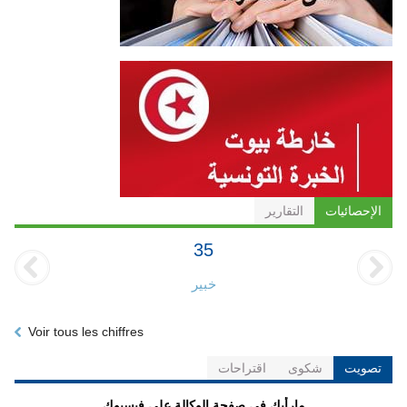
الإحصائيات
التقارير
35
خبير
Voir tous les chiffres
تصويت
شكوى
اقتراحات
مارأيك في صفحة الوكالة على فيسبوك