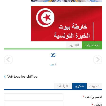
الإحصائيات
التقارير
35
خبير
Voir tous les chiffres
تصويت
شكوى
اقتراحات
‏الإسم واللقب ‏
*
‏الهاتف ‏
*