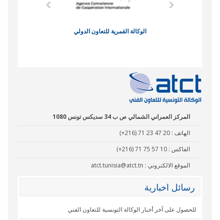
الوكالة القمرية للتعاون الدولي
نادي البصر
المركز العمراني الشمالي ص ب 34 سديكس تونس 1080
الهاتف :
(+216) 71 23 47 20
الفاكس :
(+216) 71 75 57 10
الموقع الالكتروني :
atct.tunisia@atct.tn
رسائل اخبارية
للحصول على آخر أخبار الوكالة التونسية للتعاون الفني