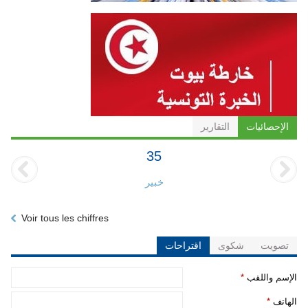
الإحصائيات
التقارير
35
خبير
Voir tous les chiffres
تصويت
شكوى
اقتراحات
‏الإسم واللقب ‏
*
‏الهاتف ‏
*