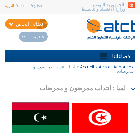
aller au contenu
الجمهورية التونسية
English
Français
العربية
وزارة الاقتصاد والتخطيط
فضائي الخاص
قائمة
فضاءاتنا
Avis et Annonces
»
Accueil
»
ليبيا : انتداب ممرضون و
أنت
ممرضات
هنا
ليبيا : انتداب ممرضون و ممرضات