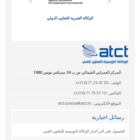
الوكالة القمرية للتعاون الدولي
نادي البصر
المركز العمراني الشمالي ص ب 34 سديكس تونس 1080
الهاتف :
(+216) 71 23 47 20
الفاكس :
(+216) 71 75 57 10
الموقع الالكتروني :
atct.tunisia@atct.tn
رسائل اخبارية
للحصول على آخر أخبار الوكالة التونسية للتعاون الفني