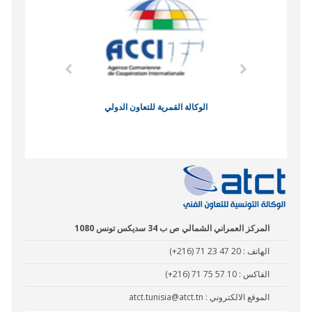
وند الاقتصادي
الوكالة القمرية للتعاون الدولي
نادي البصر
المركز العمراني الشمالي ص ب 34 سديكس تونس 1080
الهاتف :
(+216) 71 23 47 20
الفاكس :
(+216) 71 75 57 10
الموقع الالكتروني :
atct.tunisia@atct.tn