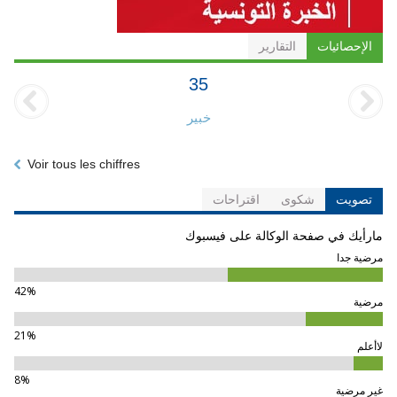
الإحصائيات
التقارير
35
خبير
Voir tous les chiffres
تصويت
شكوى
اقتراحات
مارأيك في صفحة الوكالة على فيسبوك
مرضية جدا
42%
مرضية
21%
لاأعلم
8%
غير مرضية