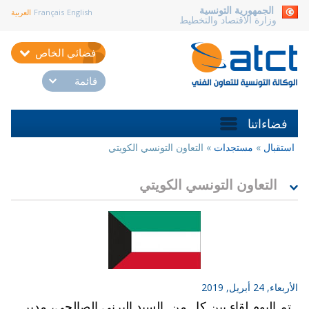
aller au contenu
الجمهورية التونسية
English
Français
العربية
وزارة الاقتصاد والتخطيط
فضائي الخاص
قائمة
فضاءاتنا
استقبال
»
مستجدات
»
التعاون التونسي الكويتي
أنت
هنا
التعاون التونسي الكويتي
الأربعاء, 24 أبريل, 2019
تم اليوم لقاء بين كل من السيد البرني الصالحي، مدير