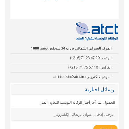
نادي البصر
المركز العمراني الشمالي ص ب 34 سديكس تونس 1080
الهاتف :
(+216) 71 23 47 20
الفاكس :
(+216) 71 75 57 10
الموقع الالكتروني :
atct.tunisia@atct.tn
رسائل اخبارية
للحصول على آخر أخبار الوكالة التونسية للتعاون الفني