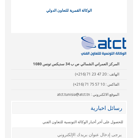
الوكالة القمرية للتعاون الدولي
نادي البصر
المركز العمراني الشمالي ص ب 34 سديكس تونس 1080
الهاتف :
(+216) 71 23 47 20
الفاكس :
(+216) 71 75 57 10
الموقع الالكتروني :
atct.tunisia@atct.tn
رسائل اخبارية
للحصول على آخر أخبار الوكالة التونسية للتعاون الفني