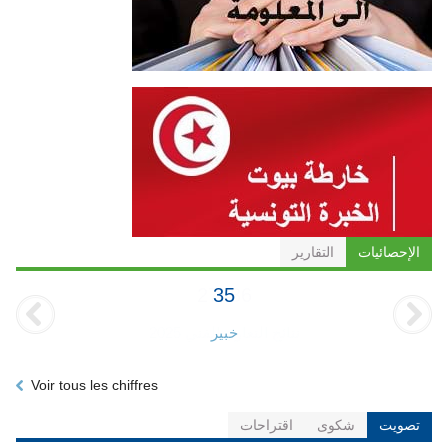
الإحصائيات
التقارير
35
خبير
Voir tous les chiffres
تصويت
شكوى
اقتراحات