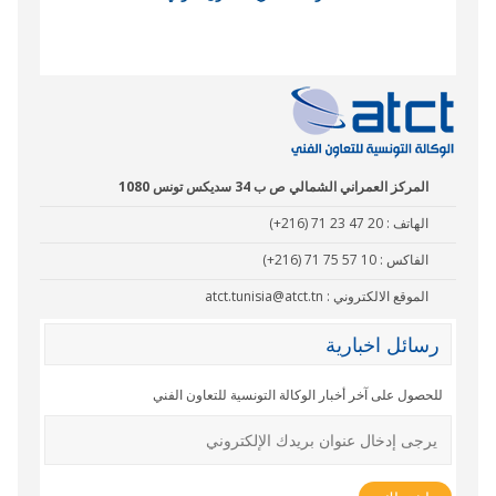
نادي البصر
المركز العمراني الشمالي ص ب 34 سديكس تونس 1080
الهاتف :
(+216) 71 23 47 20
الفاكس :
(+216) 71 75 57 10
الموقع الالكتروني :
atct.tunisia@atct.tn
رسائل اخبارية
للحصول على آخر أخبار الوكالة التونسية للتعاون الفني