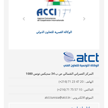
وند الاقتصادي
الوكالة القمرية للتعاون الدولي
نادي البصر
المركز العمراني الشمالي ص ب 34 سديكس تونس 1080
الهاتف :
(+216) 71 23 47 20
الفاكس :
(+216) 71 75 57 10
الموقع الالكتروني :
atct.tunisia@atct.tn