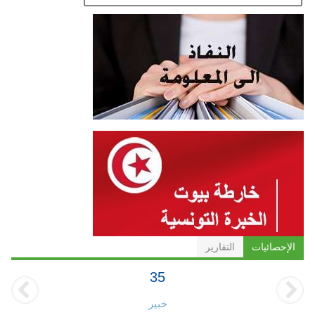
الإحصائيات
التقارير
35
خبير