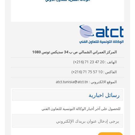
نادي البصر
المركز العمراني الشمالي ص ب 34 سديكس تونس 1080
الهاتف :
(+216) 71 23 47 20
الفاكس :
(+216) 71 75 57 10
الموقع الالكتروني :
atct.tunisia@atct.tn
رسائل اخبارية
للحصول على آخر أخبار الوكالة التونسية للتعاون الفني