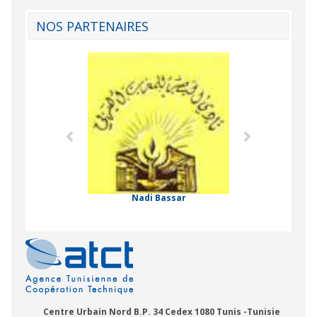
NOS PARTENAIRES
Agence Tunisien
Formation Profe
 Comorienne de
on Internationale
Nadi Bassar
Centre Urbain Nord B.P. 34 Cedex 1080 Tunis -Tunisie