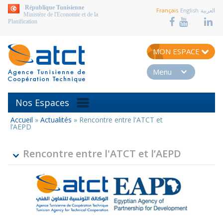
aller au contenu
République Tunisienne
Français
English
العربية
Ministère de l'Economie et de la
Planification
MON ESPACE
Menu
Nos Espaces
Accueil
»
Actualités
»
Rencontre entre l'ATCT et
Vous
l’AEPD
êtes
ici
Rencontre entre l'ATCT et l’AEPD