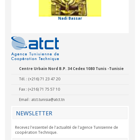
 Comorienne de
on Internationale
Nadi Bassar
Centre Urbain Nord B.P. 34 Cedex 1080 Tunis -Tunisie
Tél. : (+216) 71 23 47 20
Fax : (+216) 71 75 57 10
Email :
atct.tunisia@atct.tn
NEWSLETTER
Recevez l'essentiel de l'actualité de l'agence Tunisienne de
coopération Technique.