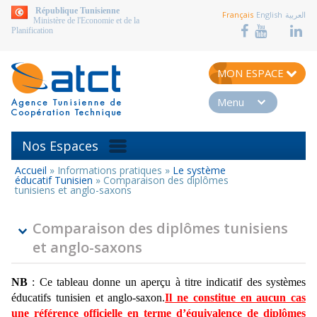
aller au contenu
République Tunisienne
Français
English
العربية
Ministère de l'Economie et de la
Planification
MON ESPACE
Menu
Nos Espaces
Accueil
»
Informations pratiques
»
Le système
Vous
éducatif Tunisien
»
Comparaison des diplômes
êtes
tunisiens et anglo-saxons
ici
Comparaison des diplômes tunisiens
et anglo-saxons
NB
: Ce tableau donne un aperçu à titre indicatif des systèmes
éducatifs tunisien et anglo-saxon.
Il ne constitue en aucun cas
une référence officielle en terme d’équivalence de diplômes