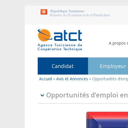
République Tunisienne
Ministère de l'Economie et de la Planification
A propos 
Candidat
Employeur
Accueil
»
Avis et Annonces
»
Opportunités d’emp
Vous
êtes
ici
Opportunités d’emploi e