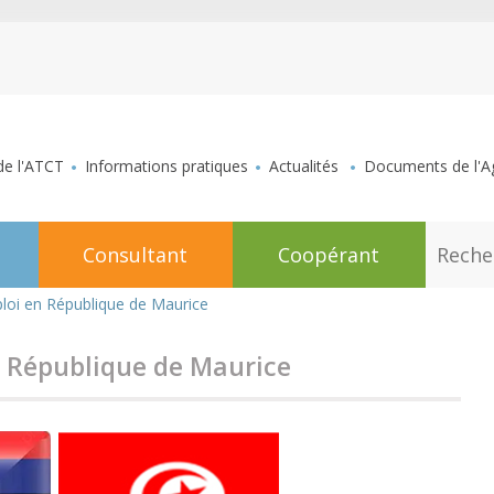
aller au contenu
de l'ATCT
Informations pratiques
Actualités
Documents de l'Ag
R
Consultant
Coopérant
e
c
h
loi en République de Maurice
e
r
c
n République de Maurice
h
e