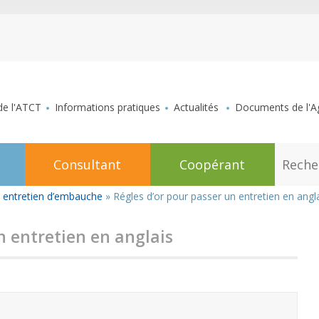
aller au contenu
de l'ATCT
Informations pratiques
Actualités
Documents de l'Ag
R
Consultant
Coopérant
e
c
h
 entretien d’embauche
»
Régles d’or pour passer un entretien en angl
e
r
c
n entretien en anglais
h
e