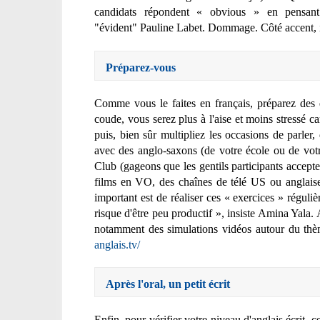
candidats répondent « obvious » en pensa
"évident"
Pauline Labet. Dommage. Côté accent, inu
Préparez-vous
Comme vous le faites en français, préparez des 
coude, vous serez plus à l'aise et moins stressé c
puis, bien sûr multipliez les occasions de parler,
avec des anglo-saxons (de votre école ou de votr
Club (gageons que les gentils participants accept
films en VO, des chaînes de télé US ou anglaise
important est de réaliser ces « exercices » réguliè
risque d'être peu productif », insiste Amina Yala. 
notamment des simulations vidéos autour du thè
anglais.tv/
Après l'oral, un petit écrit
Enfin, pour vérifier votre niveau d'anglais écrit,