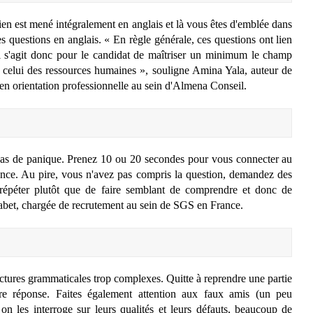
ien est mené intégralement en anglais et là vous êtes d'emblée dans
des questions en anglais. « En règle générale, ces questions ont lien
Il s'agit donc pour le candidat de maîtriser un minimum le champ
 et celui des ressources humaines », souligne Amina Yala, auteur de
 en orientation professionnelle au sein d'Almena Conseil.
 Pas de panique. Prenez 10 ou 20 secondes pour vous connecter au
ence. Au pire, vous n'avez pas compris la question, demandez des
répéter plutôt que de faire semblant de comprendre et donc de
Labet, chargée de recrutement au sein de SGS en France.
uctures grammaticales trop complexes. Quitte à reprendre une partie
tre réponse. Faites également attention aux faux amis (un peu
on les interroge sur leurs qualités et leurs défauts, beaucoup de