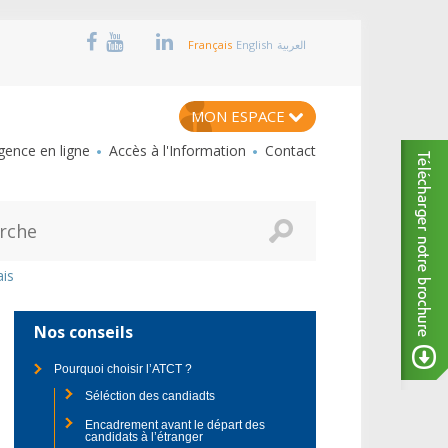
Français
English
العربية
MON ESPACE
ence en ligne
Accès à l'Information
Contact
ais
Nos conseils
Pourquoi choisir l’ATCT ?
Séléction des candiadts
Encadrement avant le départ des
candidats à l’étranger