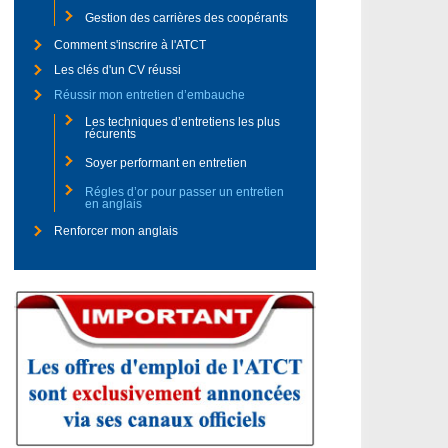
Gestion des carrières des coopérants
Comment s'inscrire à l'ATCT
Les clés d'un CV réussi
Réussir mon entretien d’embauche
Les techniques d’entretiens les plus
récurents
Soyer performant en entretien
Régles d’or pour passer un entretien
en anglais
Renforcer mon anglais