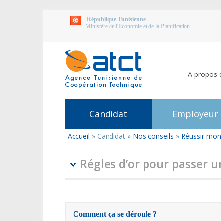
République Tunisienne
Ministère de l'Economie et de la Planification
A propos 
Candidat
Employeur
Accueil
»
Candidat
»
Nos conseils
»
Réussir mon
Vous
êtes
ici
Régles d’or pour passer u
Comment ça se déroule ?