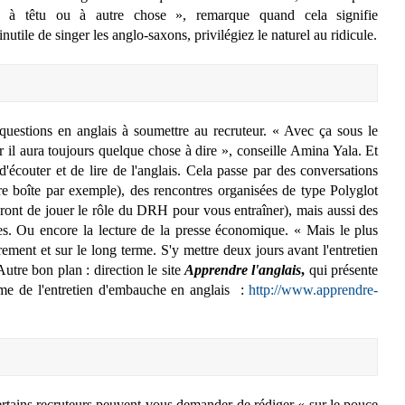
nt à têtu ou à autre chose », remarque
quand cela signifie
tile de singer les anglo-saxons, privilégiez le naturel au ridicule.
questions en anglais à soumettre au recruteur. « Avec ça sous le
ar il aura toujours quelque chose à dire », conseille Amina Yala. Et
 d'écouter et de lire de l'anglais. Cela passe par des conversations
e boîte par exemple), des rencontres organisées de type Polyglot
eront de jouer le rôle du DRH pour vous entraîner), mais aussi des
s. Ou encore la lecture de la presse économique. « Mais le plus
rement et sur le long terme. S'y mettre deux jours avant l'entretien
Autre bon plan : direction le site
Apprendre l'anglais
,
qui présente
me de l'entretien d'embauche en anglais :
http://www.apprendre-
 certains recruteurs peuvent vous demander de rédiger « sur le pouce