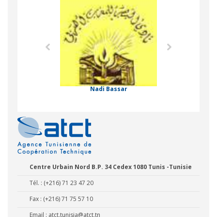
Agence Tunisien
Formation Profe
 Comorienne de
on Internationale
Nadi Bassar
Centre Urbain Nord B.P. 34 Cedex 1080 Tunis -Tunisie
Tél. : (+216) 71 23 47 20
Fax : (+216) 71 75 57 10
Email :
atct.tunisia@atct.tn