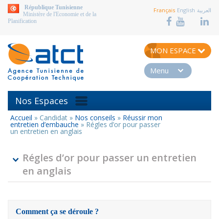
aller au contenu
République Tunisienne
Français
English
العربية
Ministère de l'Economie et de la
Planification
MON ESPACE
Menu
Nos Espaces
Accueil
»
Candidat
»
Nos conseils
»
Réussir mon
Vous
entretien d’embauche
»
Régles d’or pour passer
êtes
un entretien en anglais
ici
Régles d’or pour passer un entretien
en anglais
Comment ça se déroule ?