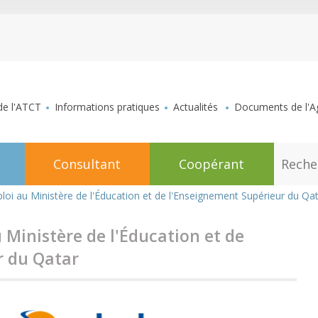
aller au contenu
de l'ATCT
Informations pratiques
Actualités
Documents de l'Ag
R
Consultant
Coopérant
e
c
h
loi au Ministère de l'Éducation et de l'Enseignement Supérieur du Qa
e
r
c
 Ministère de l'Éducation et de
h
e
r du Qatar