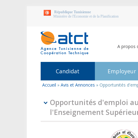
République Tunisienne
Ministère de l'Economie et de la Planification
A propos 
Candidat
Employeur
Accueil
»
Avis et Annonces
»
Opportunités d'emp
Vous
êtes
ici
Opportunités d'emploi au
l'Enseignement Supérieu