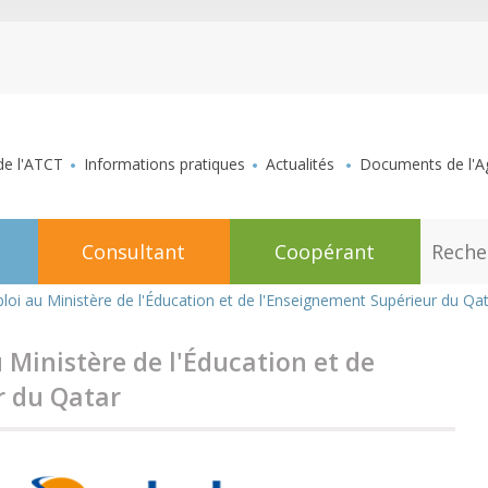
aller au contenu
de l'ATCT
Informations pratiques
Actualités
Documents de l'Ag
R
Consultant
Coopérant
e
c
h
loi au Ministère de l'Éducation et de l'Enseignement Supérieur du Qa
e
r
c
 Ministère de l'Éducation et de
h
e
r du Qatar