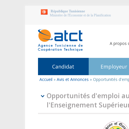
République Tunisienne
Ministère de l'Economie et de la Planification
A propos 
Candidat
Employeur
Accueil
»
Avis et Annonces
»
Opportunités d'emp
Vous
êtes
ici
Opportunités d'emploi au
l'Enseignement Supérieu