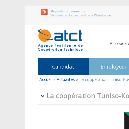
République Tunisienne
Ministère de l'Economie et de la Planification
A propos 
Candidat
Employeur
Accueil
»
Actualités
»
La coopération Tuniso-Ko
Vous
êtes
ici
La coopération Tuniso-K