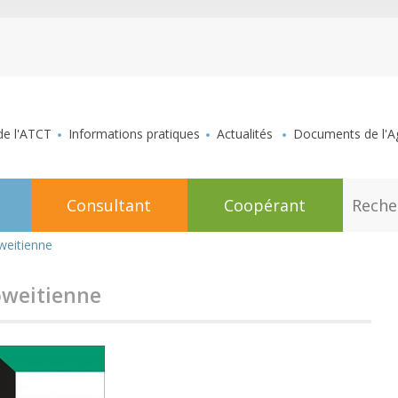
aller au contenu
de l'ATCT
Informations pratiques
Actualités
Documents de l'Ag
R
Consultant
Coopérant
e
c
h
weitienne
e
r
c
oweitienne
h
e