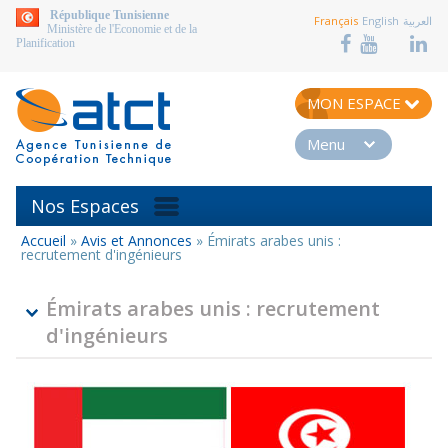
aller au contenu
République Tunisienne
Français
English
العربية
Ministère de l'Economie et de la
Planification
MON ESPACE
Menu
Nos Espaces
Accueil
»
Avis et Annonces
»
Émirats arabes unis :
Vous
recrutement d'ingénieurs
êtes
ici
Émirats arabes unis : recrutement
d'ingénieurs