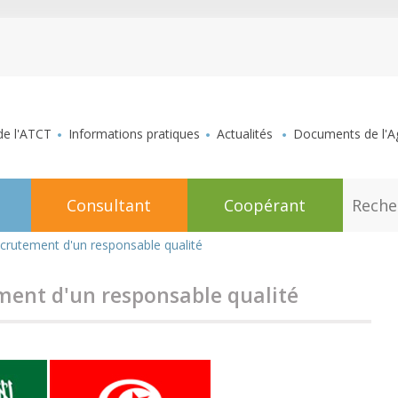
aller au contenu
de l'ATCT
Informations pratiques
Actualités
Documents de l'Ag
R
Consultant
Coopérant
e
c
h
ecrutement d'un responsable qualité
e
r
c
ement d'un responsable qualité
h
e