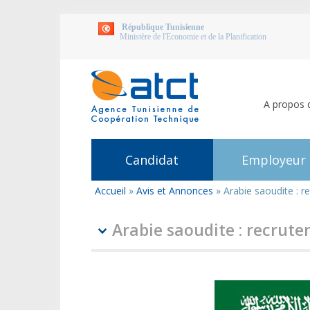
République Tunisienne
Ministère de l'Economie et de la Planification
A propos 
Candidat
Employeur
Accueil
»
Avis et Annonces
»
Arabie saoudite : r
Vous
êtes
ici
Arabie saoudite : recrut