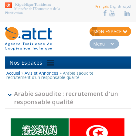
aller au contenu
République Tunisienne
Français
English
العربية
Ministère de l'Economie et de la
Planification
MON ESPACE
Menu
Nos Espaces
Accueil
»
Avis et Annonces
»
Arabie saoudite :
Vous
recrutement d'un responsable qualité
êtes
ici
Arabie saoudite : recrutement d'un
responsable qualité