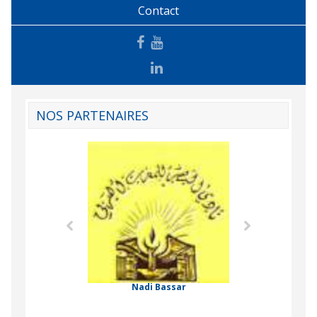
Contact
NOS PARTENAIRES
Agence Tunisien
Formation Profe
 Comorienne de
on Internationale
Nadi Bassar