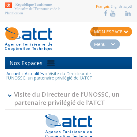
aller au contenu
République Tunisienne
Français
English
العربية
Ministère de l'Economie et de la
Planification
MON ESPACE
Menu
Nos Espaces
Accueil
»
Actualités
»
Visite du Directeur de
Vous
l’UNOSSC, un partenaire privilégié de l’ATCT
êtes
ici
Visite du Directeur de l’UNOSSC, un
partenaire privilégié de l’ATCT