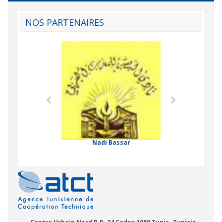
NOS PARTENAIRES
Agence Tunisien
Formation Profe
 Comorienne de
on Internationale
Nadi Bassar