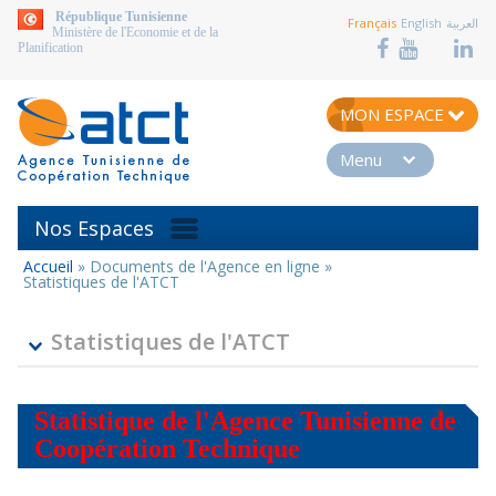
aller au contenu
République Tunisienne
Français
English
العربية
Ministère de l'Economie et de la
Planification
MON ESPACE
Menu
Nos Espaces
Accueil
»
Documents de l'Agence en ligne
»
Vous
Statistiques de l'ATCT
êtes
ici
Statistiques de l'ATCT
Statistique de l'Agence Tunisienne de
Coopération Technique