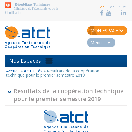
aller au contenu
République Tunisienne
Français
English
العربية
Ministère de l'Economie et de la
Planification
MON ESPACE
Menu
Nos Espaces
Accueil
»
Actualités
»
Résultats de la coopération
Vous
technique pour le premier semestre 2019
êtes
ici
Résultats de la coopération technique
pour le premier semestre 2019