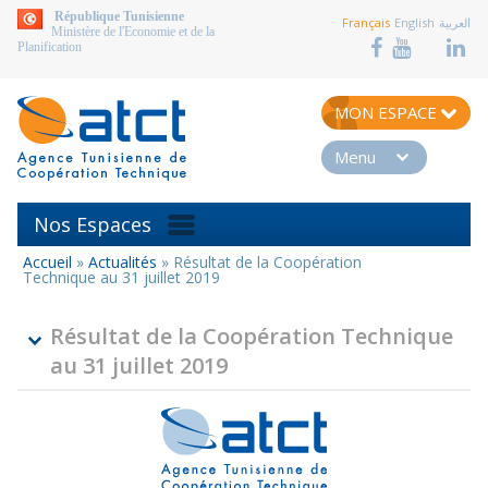
aller au contenu
République Tunisienne
Français
English
العربية
Ministère de l'Economie et de la
Planification
MON ESPACE
Menu
Nos Espaces
Accueil
»
Actualités
»
Résultat de la Coopération
Vous
Technique au 31 juillet 2019
êtes
ici
Résultat de la Coopération Technique
au 31 juillet 2019