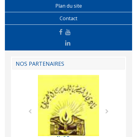
Plan du site
Contact
NOS PARTENAIRES
Agence Tunisien
Formation Profe
 Comorienne de
on Internationale