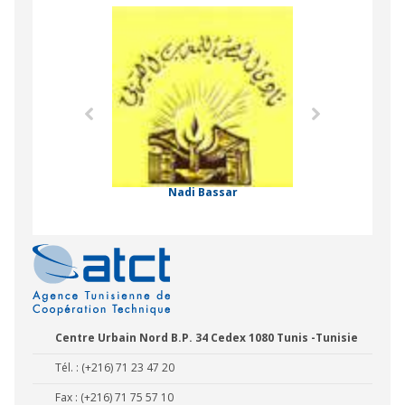
Agence Tunisien
Formation Profe
 Comorienne de
on Internationale
Nadi Bassar
Centre Urbain Nord B.P. 34 Cedex 1080 Tunis -Tunisie
Tél. : (+216) 71 23 47 20
Fax : (+216) 71 75 57 10