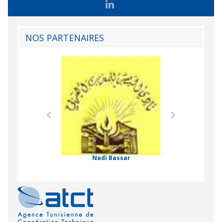
NOS PARTENAIRES
Agence Tunisien
Formation Profe
 Comorienne de
on Internationale
Nadi Bassar