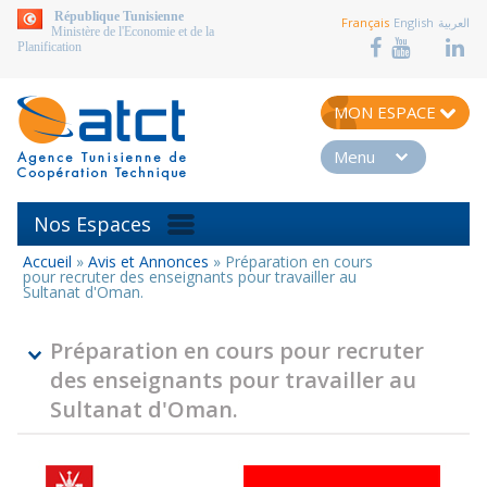
aller au contenu
République Tunisienne
Français
English
العربية
Ministère de l'Economie et de la
Planification
MON ESPACE
Menu
Nos Espaces
Accueil
»
Avis et Annonces
»
Préparation en cours
Vous
pour recruter des enseignants pour travailler au
êtes
Sultanat d'Oman.
ici
Préparation en cours pour recruter
des enseignants pour travailler au
Sultanat d'Oman.